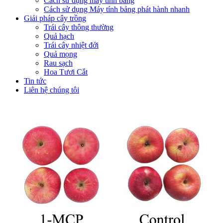
Cách sử dụng máy tính bảng
Cách sử dụng Máy tính bảng phát hành nhanh
Giải pháp cây trồng
Trái cây thông thường
Quả hạch
Trái cây nhiệt đới
Quả mọng
Rau sạch
Hoa Tươi Cắt
Tin tức
Liên hệ chúng tôi