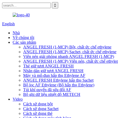
English
Nhà
Về chúng tôi
Các sản phẩm
ANGEL FRESH (1-MCP) Bột, chất ức chế ethylene
ANGEL FRESH (1-MCP) Sachet, chất ức chế ethylene
Viên nén giải phóng nhanh ANGEL FRESH (1-MCP)
ANGEL FRESH (1-MCP) Viên nén, chất ức chế ethyle
Thẻ giữ tươi ANGEL FRESH
Nhãn dán giữ tươi ANGEL FRESH
Máy và mô-đun hấp thụ Ethylene AF
ANGEL FRESH Ethylene hấp thụ Sachet
Bộ lọc AF Ethylene (Bộ hấp thụ Ethylene)
Túi khí quyển đã sửa đổi AF
Bộ ghi dữ liệu nhiệt độ METECH
Video
Cách sử dụng bột
Cách sử dụng Sachet
Cách sử dụng thẻ