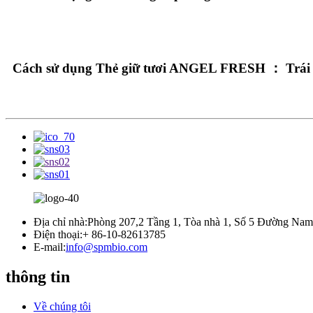
Cách sử dụng Thẻ giữ tươi ANGEL FRESH ： Trái c
Địa chỉ nhà:
Phòng 207,2 Tầng 1, Tòa nhà 1, Số 5 Đường Nam 
Điện thoại:
+ 86-10-82613785
E-mail:
info@spmbio.com
thông tin
Về chúng tôi