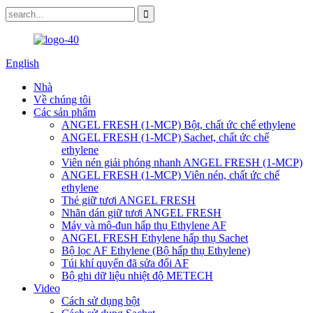
English
Nhà
Về chúng tôi
Các sản phẩm
ANGEL FRESH (1-MCP) Bột, chất ức chế ethylene
ANGEL FRESH (1-MCP) Sachet, chất ức chế
ethylene
Viên nén giải phóng nhanh ANGEL FRESH (1-MCP)
ANGEL FRESH (1-MCP) Viên nén, chất ức chế
ethylene
Thẻ giữ tươi ANGEL FRESH
Nhãn dán giữ tươi ANGEL FRESH
Máy và mô-đun hấp thụ Ethylene AF
ANGEL FRESH Ethylene hấp thụ Sachet
Bộ lọc AF Ethylene (Bộ hấp thụ Ethylene)
Túi khí quyển đã sửa đổi AF
Bộ ghi dữ liệu nhiệt độ METECH
Video
Cách sử dụng bột