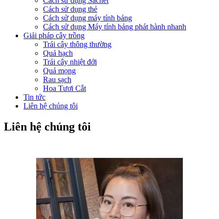
Cách sử dụng Sachet
Cách sử dụng thẻ
Cách sử dụng máy tính bảng
Cách sử dụng Máy tính bảng phát hành nhanh
Giải pháp cây trồng
Trái cây thông thường
Quả hạch
Trái cây nhiệt đới
Quả mọng
Rau sạch
Hoa Tươi Cắt
Tin tức
Liên hệ chúng tôi
Liên hệ chúng tôi